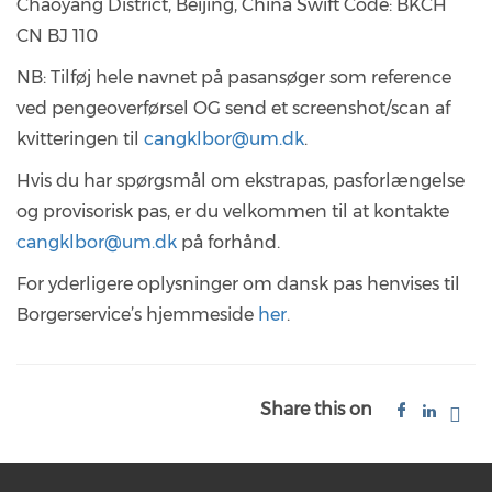
Chaoyang District, Beijing, China Swift Code: BKCH
CN BJ 110
NB: Tilføj hele navnet på pasansøger som reference
ved pengeoverførsel OG send et screenshot/scan af
kvitteringen til
cangklbor@um.dk
.
Hvis du har spørgsmål om ekstrapas, pasforlængelse
og provisorisk pas, er du velkommen til at kontakte
cangklbor@um.dk
på forhånd.
For yderligere oplysninger om dansk pas henvises til
Borgerservice’s hjemmeside
her
.
Share this on