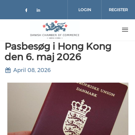
Skip to main content
LOGIN
REGISTER
Check our social media on facebo
Check our social media on lin
Pasbesøg i Hong Kong
den 6. maj 2026
April 08, 2026