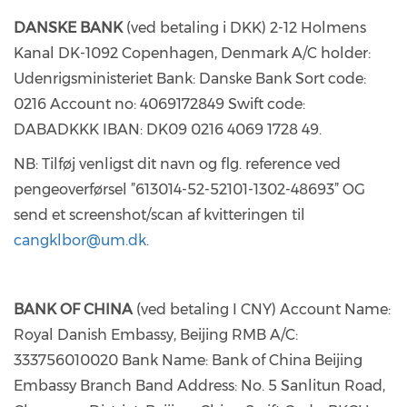
DANSKE BANK
(ved betaling i DKK) 2-12 Holmens
Kanal DK-1092 Copenhagen, Denmark A/C holder:
Udenrigsministeriet Bank: Danske Bank Sort code:
0216 Account no: 4069172849 Swift code:
DABADKKK IBAN: DK09 0216 4069 1728 49.
NB: Tilføj venligst dit navn og flg. reference ved
pengeoverførsel ”613014-52-52101-1302-48693” OG
send et screenshot/scan af kvitteringen til
cangklbor@um.dk
.
BANK OF CHINA
(ved betaling I CNY) Account Name:
Royal Danish Embassy, Beijing RMB A/C:
333756010020 Bank Name: Bank of China Beijing
Embassy Branch Band Address: No. 5 Sanlitun Road,